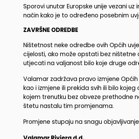
Sporovi unutar Europske unije vezani uz 
način kako je to određeno posebnim uvj
ZAVRŠNE ODREDBE
Ništetnost neke odredbe ovih Općih uvje
cijelosti, ako može opstati bez ništetn
utjecati na valjanost bilo koje druge od
Valamar zadržava pravo izmjene Općih u
kao i izmjene ili prekida svih ili bilo koje
kojem trenutku bez obveze prethodne na
štetu nastalu tim promjenama.
Promjene stupaju na snagu objavljivanj
Valamar Riviera d.d.