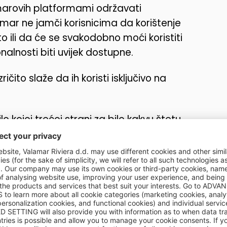
marovih platformami održavati
ar ne jamči korisnicima da korištenje
o ili da će se svakodobno moći koristiti
nalnosti biti uvijek dostupne.
ičito slaže da ih koristi isključivo na
o kojoj trećoj strani za bilo kakvu štetu
enja Valamarovih platformi. Odricanje
alamarovih platformi odnosi se na sve
izgubljenu dobit ili nematerijalnu štetu
, greškom, izuzećem, prekidom,
 prijenosu, računalnim virusom, prekidom
jem ili neovlaštenim pristupom,
koje su uzrokovane samim neovlaštenim