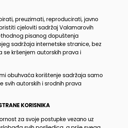
ati, preuzimati, reproducirati, javno
 koristiti cjeloviti sadržaj Valamarovih
 prethodnog pisanog dopuštenja
ojeg sadržaja internetske stranice, bez
a se kršenjem autorskih prava i
rmi obuhvaća korištenje sadržaja samo
 svih autorskih i srodnih prava
STRANE KORISNIKA
vornost za svoje postupke vezano uz
slobađa svih posljedica, a prije svega