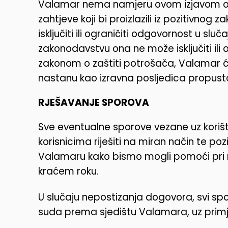
Valamar nema namjeru ovom izjavom ogr
zahtjeve koji bi proizlazili iz pozitivnog
isključiti ili ograničiti odgovornost u sl
zakonodavstvu ona ne može isključiti ili o
zakonom o zaštiti potrošača, Valamar ć
nastanu kao izravna posljedica propus
RJEŠAVANJE SPOROVA
Sve eventualne sporove vezane uz korišt
korisnicima riješiti na miran način te po
Valamaru kako bismo mogli pomoći pri r
kraćem roku.
U slučaju nepostizanja dogovora, svi sp
suda prema sjedištu Valamara, uz prim