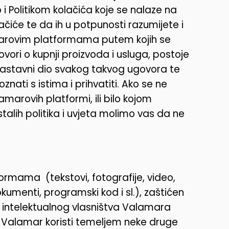
 i Politikom kolačića koje se nalaze na
lačiće te da ih u potpunosti razumijete i
arovim platformama putem kojih se
ovori o kupnji proizvoda i usluga, postoje
u sastavni dio svakog takvog ugovora te
znati s istima i prihvatiti. Ako se ne
amarovih platformi, ili bilo kojom
lih politika i uvjeta molimo vas da ne
rmama (tekstovi, fotografije, video,
okumenti, programski kod i sl.), zaštićen
 intelektualnog vlasništva Valamara
h Valamar koristi temeljem neke druge