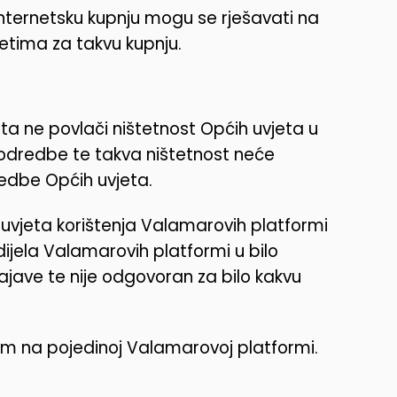
internetsku kupnju mogu se rješavati na
etima za takvu kupnju.
ta ne povlači ništetnost Općih uvjeta u
e odredbe te takva ništetnost neće
redbe Općih uvjeta.
vjeta korištenja Valamarovih platformi
g dijela Valamarovih platformi u bilo
jave te nije odgovoran za bilo kakvu
em na pojedinoj Valamarovoj platformi.