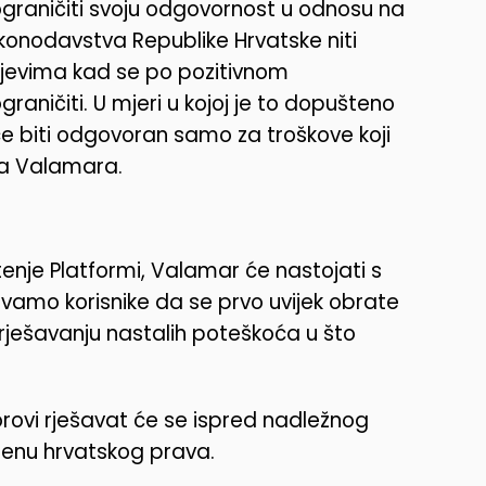
aničiti svoju odgovornost u odnosu na
 zakonodavstva Republike Hrvatske niti
učajevima kad se po pozitivnom
graničiti. U mjeri u kojoj je to dopušteno
e biti odgovoran samo za troškove koji
ta Valamara.
enje Platformi, Valamar će nastojati s
zivamo korisnike da se prvo uvijek obrate
ješavanju nastalih poteškoća u što
orovi rješavat će se ispred nadležnog
jenu hrvatskog prava.