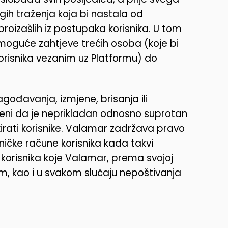
ugih traženja koja bi nastala od
, proizašlih iz postupaka korisnika. U tom
 moguće zahtjeve trećih osoba (koje bi
orisnika vezanim uz Platformu) do
ođavanja, izmjene, brisanja ili
cijeni da je neprikladan odnosno suprotan
rati korisnike. Valamar zadržava pravo
isničke račune korisnika kada takvi
 korisnika koje Valamar, prema svojoj
vim, kao i u svakom slučaju nepoštivanja