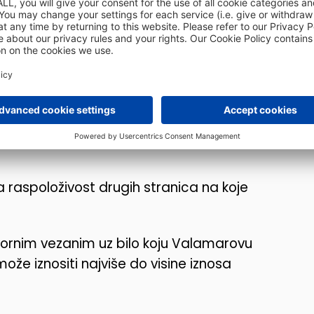
dnim ponašanjem bilo kojeg korisnika,
držaja, nemarom ili bilo kakvom drugom
 potvrđuje da Valamar nije odgovoran za
onašanje drugih korisnika ili trećih
astati kao posljedica navedenog u
 raspoloživost drugih stranica na koje
vornim vezanim uz bilo koju Valamarovu
e iznositi najviše do visine iznosa