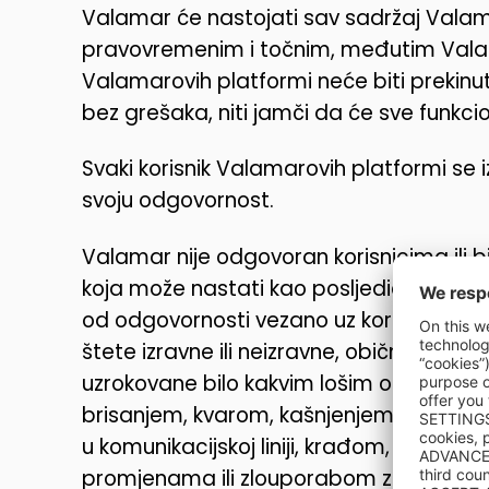
Valamar će nastojati sav sadržaj Vala
pravovremenim i točnim, međutim Valam
Valamarovih platformi neće biti prekinut
bez grešaka, niti jamči da će sve funkcio
Svaki korisnik Valamarovih platformi se izr
svoju odgovornost.
Valamar nije odgovoran korisnicima ili bil
koja može nastati kao posljedica korišt
od odgovornosti vezano uz korištenje V
štete izravne ili neizravne, običnu štetu, 
uzrokovane bilo kakvim lošim osobinama
brisanjem, kvarom, kašnjenjem u radu ili
u komunikacijskoj liniji, krađom, uništen
promjenama ili zlouporabom zapisa ili 