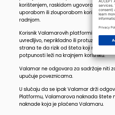
korištenjem, raskidom ugovora, neprikla
uporabom ili zlouporabom korištenja sa
radnjom.
Korisnik Valamarovih platformi izričito
uvredljivo, neprikladno ili protuzakonito p
strana te da rizik od šteta koji može n
potpunosti leži na krajnjem korisniku.
Valamar ne odgovara za sadržaje niti za
upućuje poveznicama.
U slučaju da se ipak Valamar drži odgo
Platformu, Valamarova naknada štete mož
naknade koja je plaćena Valamaru.