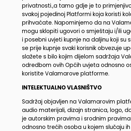
privatnosti.,a tamo gdje je to primjenjivo
svakoj pojedinoj Platformi koja koristi ko
prihvaćate. Napominjemo da na Valam
mogu sklopiti ugovori o smještaju i/ili ug
i posebni uvjeti kupnje na daljinu koji s
se prije kupnje svaki korisnik obvezuje upo
slažete s bilo kojim dijelom sadržaja Val
odredbom ovih Općih uvjeta odnosno osta
koristite Valamarove platforme.
INTELEKTUALNO VLASNIŠTVO
Sadržaj objavljen na Valamarovim platfo
audio materijali, dizajn stranica, logo, d
je autorskim pravima i srodnim pravima
odnosno trećih osoba u kojem slučaju i