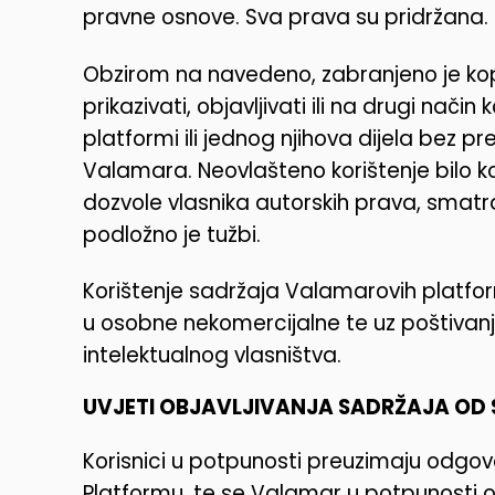
pravne osnove. Sva prava su pridržana.
Obzirom na navedeno, zabranjeno je kopir
prikazivati, objavljivati ili na drugi način
platformi ili jednog njihova dijela bez
Valamara. Neovlašteno korištenje bilo k
dozvole vlasnika autorskih prava, smatr
podložno je tužbi.
Korištenje sadržaja Valamarovih platfo
u osobne nekomercijalne te uz poštivanje
intelektualnog vlasništva.
UVJETI OBJAVLJIVANJA SADRŽAJA OD 
Korisnici u potpunosti preuzimaju odgo
Platformu, te se Valamar u potpunosti o